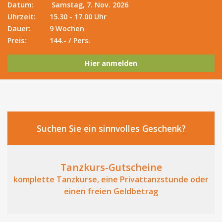
Datum:
Samstag, 7. Nov. 2026
Uhrzeit:
15.30 - 17.00 Uhr
Dauer:
9 Wochen
Preis:
144.- / Pers.
Hier anmelden
Suchen Sie ein sinnvolles Geschenk?
Tanzkurs-Gutscheine
komplette Tanzkurse, eine Privattanzstunde oder
einen freien Geldbetrag