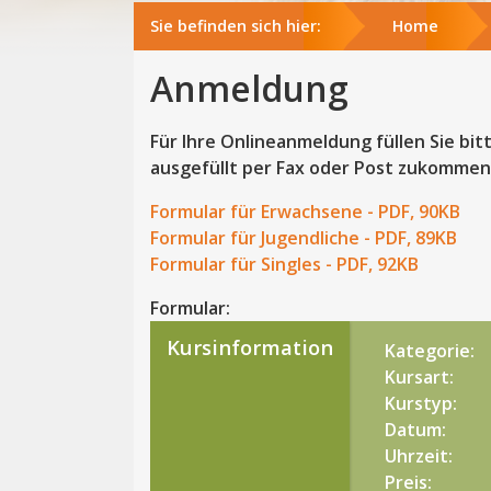
Sie befinden sich hier:
Home
Anmeldung
Für Ihre Onlineanmeldung füllen Sie bit
ausgefüllt per Fax oder Post zukommen
Formular für Erwachsene - PDF, 90KB
Formular für Jugendliche - PDF, 89KB
Formular für Singles - PDF, 92KB
Formular:
Kursinformation
Kategorie:
Kursart:
Kurstyp:
Datum:
Uhrzeit:
Preis: